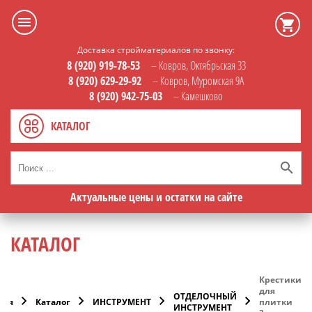
Доставка стройматериалов по звонку:
8 (920) 919-78-53
– Ковров, Октябрьская 33
8 (920) 629-29-92
– Ковров, Муромская 9А
8 (920) 942-75-03
– Камешково
КАТАЛОГ
Актуальные цены и остатки на сайте
КАТАЛОГ
Крестики
для
ОТДЕЛОЧНЫЙ
ная
Каталог
ИНСТРУМЕНТ
плитки
ИНСТРУМЕНТ