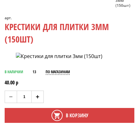
3мм
(150шт)
арт.
КРЕСТИКИ ДЛЯ ПЛИТКИ 3ММ
(150ШТ)
В НАЛИЧИИ
13
ПО МАГАЗИНАМ
40.00 р
В КОРЗИНУ