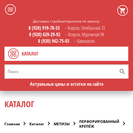
Доставка стройматериалов по звонку:
8 (920) 919-78-53
– Ковров, Октябрьская 33
8 (920) 629-29-92
– Ковров, Муромская 9А
8 (920) 942-75-03
– Камешково
КАТАЛОГ
Актуальные цены и остатки на сайте
КАТАЛОГ
ПЕРФОРИРОВАННЫЙ
М
Главная
Каталог
МЕТИЗЫ
КРЕПЁЖ
у