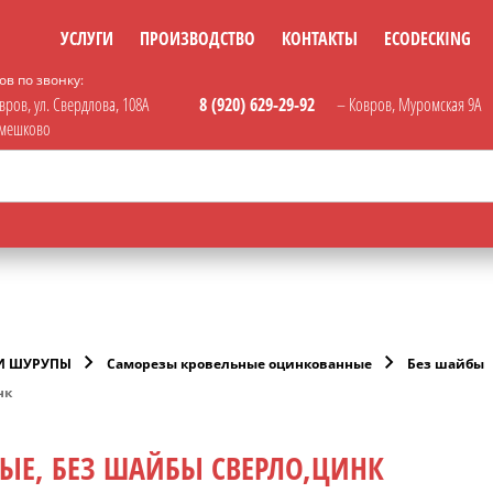
УСЛУГИ
ПРОИЗВОДСТВО
КОНТАКТЫ
ECODECKING
в по звонку:
вров, ул. Свердлова, 108А
8 (920) 629-29-92
– Ковров, Муромская 9А
амешково
И ШУРУПЫ
Саморезы кровельные оцинкованные
Без шайбы
нк
НЫЕ, БЕЗ ШАЙБЫ СВЕРЛО,ЦИНК