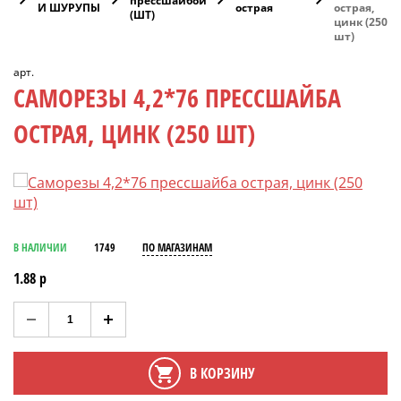
ЗЫ
прессшайбой
И ШУРУПЫ
острая
острая,
(ШТ)
цинк (250
шт)
арт.
САМОРЕЗЫ 4,2*76 ПРЕССШАЙБА
ОСТРАЯ, ЦИНК (250 ШТ)
В НАЛИЧИИ
1749
ПО МАГАЗИНАМ
1.88 р
В КОРЗИНУ