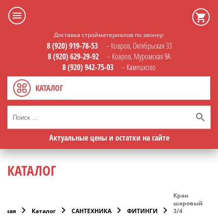
Доставка стройматериалов по звонку:
8 (920) 919-78-53
– Ковров, Октябрьская 33
8 (920) 629-29-92
– Ковров, Муромская 9А
8 (920) 942-75-03
– Камешково
КАТАЛОГ
Актуальные цены и остатки на сайте
КАТАЛОГ
Кран
шаровый
авная
Каталог
САНТЕХНИКА
ФИТИНГИ
3/4